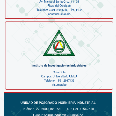
Av. Mariscal Santa Cruz # 1175
Plaza del Obelisco
Telefono: +591 22055000 - Int. 1402
industrial.umsa.bo
Instituto de Investigaciones Industriales
Cota Cota
Campus Universitario UMSA
Telefono: +591 2917439
iiifi.umsa.bo
UNIDAD DE POSGRADO INGENIERÍA INDUSTRIAL
Teléfono:
2205000, int. 1560 - 1402 Cel. 71542510
E-mail:
pgingeindustrial@umsa.bo