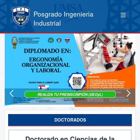
Posgrado Ingenieria
Industrial
REALIZA TU PREINSCRIPIÓN (DEOyL)
DOCTORADOS
Doctorado en Ciencias de la